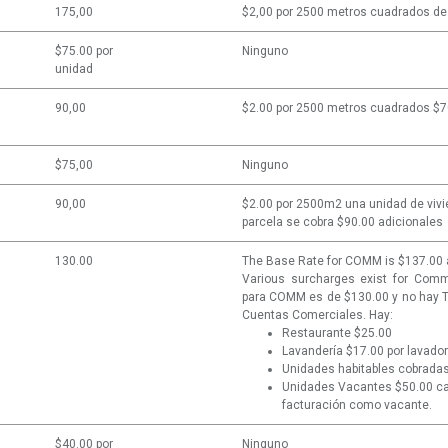
175,00
$2,00 por 2500 metros cuadrados de 
$75.00 por
Ninguno
unidad
90,00
$2.00 por 2500 metros cuadrados $70
$75,00
Ninguno
90,00
$2.00 por 2500m2 una unidad de vivi
parcela se cobra $90.00 adicionales
130.00
The Base Rate for COMM is $137.00 a
Various surcharges exist for Comm
para COMM es de $130.00 y no hay Ta
Cuentas Comerciales. Hay:
Restaurante $25.00
Lavandería $17.00 por lavado
Unidades habitables cobrad
Unidades Vacantes $50.00 cad
facturación como vacante.
$40.00 por
Ninguno