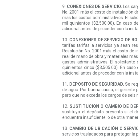
9.
CONEXIONES DE SERVICIO.
Los carg
No. 2001 más el costo de instalación de
más los costos administrativos. El sol
mil quinientos ($2,500.00). En caso 
adicional antes de proceder con la inst
10.
CONEXIONES DE SERVICIO DE B
tarifas tarifas a servicios ya sean r
Resolución No. 2001 más el costo de in
real de mano de obra y materiales más
gastos administrativos. El solicitant
quinientos cinco ($3,505.00). En cas
adicional antes de proceder con la inst
11.
DEPÓSITO DE SEGURIDAD.
Se requ
de agua. Por buena causa, el gerente p
pero que no exceda los cargos de seis 
12.
SUSTITUCIÓN O CAMBIO DE DEP
sustituya el depósito prescrito si e
encuentra insuficiente, o de otra mane
13.
CAMBIO DE UBICACIÓN O SERVI
servicios trasladados para proteger la