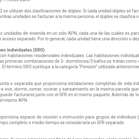
 se utilizan dos clasificaciones de dúplex. Si cada unidad dúplex se fac
 ambas unidades se facturan a la misma persona, el dúplex se clasifica 
s unidades de vivienda en un solo APN, cada una de las cuales es pa
 acceso separado. Por lo general, cada unidad tiene una dirección o de
nes individuales (SRO)
 con habitaciones residenciales individuales. Las habitaciones individua
as primeras combinaciones de 3- dormitorios/3 baños se tratan como u
 El término SRO sustituye a la categoría “Pensión” utilizada anteriorme
djunta o separada que proporciona instalaciones completas de vida i
a vivir, dormir, comer, cocinar y saneamiento en la misma parcela que 
puede facturarse junto con el SFR en el mismo paquete. Además de lo
 el mismo APN.
orciona espacio de reunión o instrucción para grupos de individuos (p
tiempo completo o medio tiempo se consideraría un SFR separado.