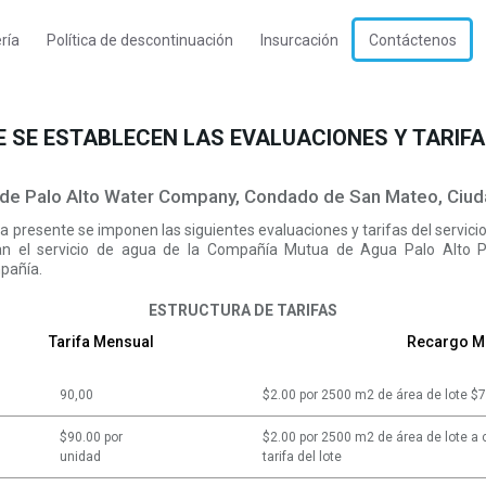
ría
Política de descontinuación
Insurcación
Contáctenos
 SE ESTABLECEN LAS EVALUACIONES Y TARIFA
a de Palo Alto Water Company, Condado de San Mateo, Ciuda
a presente se imponen las siguientes evaluaciones y tarifas del servici
ban el servicio de agua de la Compañía Mutua de Agua Palo Alto P
mpañía.
ESTRUCTURA DE TARIFAS
Tarifa Mensual
Recargo M
90,00
$2.00 por 2500 m2 de área de lote $
$90.00 por
$2.00 por 2500 m2 de área de lote a 
unidad
tarifa del lote