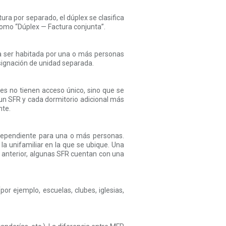
tura por separado, el dúplex se clasifica
como “Dúplex — Factura conjunta”.
ra ser habitada por una o más personas
signación de unidad separada.
les no tienen acceso único, sino que se
n SFR y cada dormitorio adicional más
nte.
ndependiente para una o más personas.
la unifamiliar en la que se ubique. Una
 anterior, algunas SFR cuentan con una
or ejemplo, escuelas, clubes, iglesias,