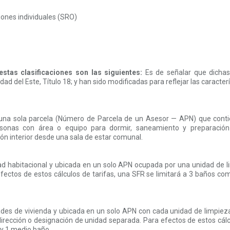
ones individuales (SRO)
estas clasificaciones son las siguientes:
Es de señalar que dichas
dad del Este, Título 18; y han sido modificadas para reflejar las caracter
una sola parcela (Número de Parcela de un Asesor — APN) que conti
onas con área o equipo para dormir, saneamiento y preparación
ón interior desde una sala de estar comunal.
ad habitacional y ubicada en un solo APN ocupada por una unidad de
efectos de estos cálculos de tarifas, una SFR se limitará a 3 baños c
ades de vivienda y ubicada en un solo APN con cada unidad de limpiez
dirección o designación de unidad separada. Para efectos de estos cálcu
y 1 medio baño.