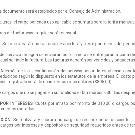
te documento será establecido por el Consejo de Administración.
usos, el cargo por cada uso aplicable se sumará para la tarifa mensual 
odo de facturación regular será mensual.
.
Se prorratearán las facturas de apertura y cierre por menos del perio
del servicio de agua se enviarán por correo o se entregarán a cada c
cual se rinde la factura. Las facturas deberán ser vencidas y pagaderas
Además de la discontinuación del servicio según lo establecido por l
ducidos según lo dispuesto en los estatutos de la empresa. El costo pa
so registrado será de ochocientos cinco dólares ($805.00).
 y cargos que no se pagan en su totalidad están morosos 30 días despué
POR INTERESES
. Cuota por atraso por monto de $10.00 o cargos po
s cuentas moradas.
XIÓN.
Se realizará y cobrará un cargo de reconexión de doscientos tr
argos por intereses y depósitos de seguridad requeridos antes de renov