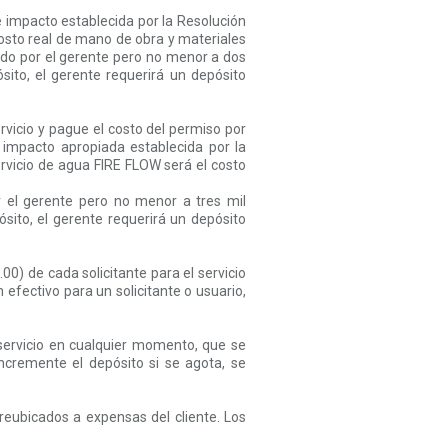
e impacto establecida por la Resolución
 costo real de mano de obra y materiales
mado por el gerente pero no menor a dos
ito, el gerente requerirá un depósito
rvicio y pague el costo del permiso por
e impacto apropiada establecida por la
ervicio de agua FIRE FLOW será el costo
or el gerente pero no menor a tres mil
ito, el gerente requerirá un depósito
0) de cada solicitante para el servicio
efectivo para un solicitante o usuario,
servicio en cualquier momento, que se
ncremente el depósito si se agota, se
 reubicados a expensas del cliente. Los