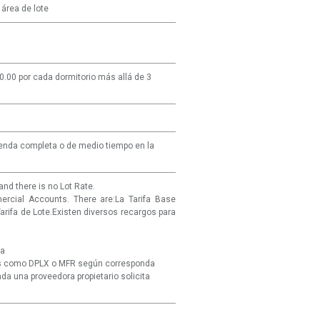
área de lote
.00 por cada dormitorio más allá de 3
enda completa o de medio tiempo en la
nd there is no Lot Rate.
ercial Accounts. There are:La Tarifa Base
rifa de Lote.Existen diversos recargos para
ra
as como DPLX o MFR según corresponda
a una proveedora propietario solicita