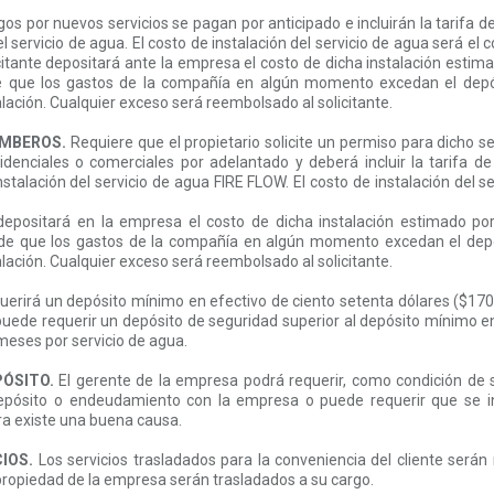
os por nuevos servicios se pagan por anticipado e incluirán la tarifa d
l servicio de agua. El costo de instalación del servicio de agua será el
icitante depositará ante la empresa el costo de dicha instalación esti
de que los gastos de la compañía en algún momento excedan el depós
alación. Cualquier exceso será reembolsado al solicitante.
OMBEROS.
Requiere que el propietario solicite un permiso para dicho se
esidenciales o comerciales por adelantado y deberá incluir la tarifa d
stalación del servicio de agua FIRE FLOW. El costo de instalación del s
e depositará en la empresa el costo de dicha instalación estimado p
o de que los gastos de la compañía en algún momento excedan el depós
alación. Cualquier exceso será reembolsado al solicitante.
erirá un depósito mínimo en efectivo de ciento setenta dólares ($170.0
uede requerir un depósito de seguridad superior al depósito mínimo en 
meses por servicio de agua.
ÓSITO.
El gerente de la empresa podrá requerir, como condición de 
l depósito o endeudamiento con la empresa o puede requerir que se i
ra existe una buena causa.
CIOS.
Los servicios trasladados para la conveniencia del cliente serán
 propiedad de la empresa serán trasladados a su cargo.