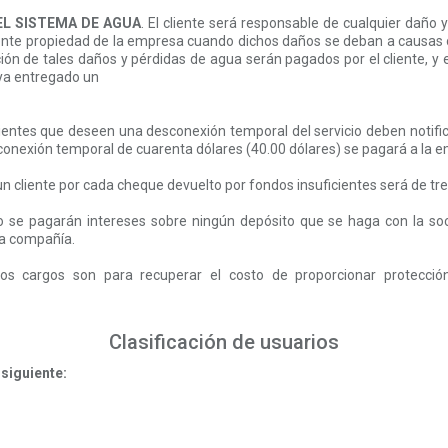
EL SISTEMA DE AGUA
. El cliente será responsable de cualquier daño 
liente propiedad de la empresa cuando dichos daños se deban a causas or
ión de tales daños y pérdidas de agua serán pagados por el cliente, y
ya entregado un
lientes que deseen una desconexión temporal del servicio deben notifica
conexión temporal de cuarenta dólares (40.00 dólares) se pagará a la e
un cliente por cada cheque devuelto por fondos insuficientes será de tre
 se pagarán intereses sobre ningún depósito que se haga con la soc
la compañía.
os cargos son para recuperar el costo de proporcionar protecció
Clasificación de usuarios
 siguiente: