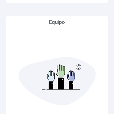
Equipo
Equipo
El equipo está formado por una Junta Directiva de
cinco miembros, que emplea a un Gerente General
para administrar la empresa con el consentimiento
del consejo de administración. El gerente general ve
por encima las operaciones del día a día.
Trabajando con el Gerente General están un equipo
de Operadores de Tratamiento de Agua de
Licencia, Operadores de Distribución de Licencias,
operadores de mantenimiento, gerente de oficina y
asistentes, secretaria, equipo de Ingeniería y un
contador. También, dos Laboratorios Certificados
Todos trabajando juntos para
por el Estado.
asegurar que PAPMWC sea prioridad número
uno de proporcionar agua potable potable
segura a su hogar con gran presión diaria.
Además de lo anterior, están 72 en silencio las 24
horas del día, los 365 días del año listos para el
servicio y ubicados cada 300 pies de hidrantes de
incendio, listos para entregar según sea necesario