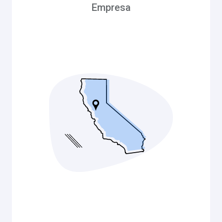
Empresa
Empresa
Palo Alto Park Mutual Water Company (PAPMWC)
is a Non-profit Mutual Benefit Corporation, a mutual
water Company incorporated in the state of
California, owned by it’s members that are property
owners in the boundaries within the PAPMWC
service area, in the county of San Mateo with
services within two cities, namely the city of East
Palo Alto and the city of Menlo Park. PAPMWC
service area covers parts of Bay Road, Glen Way,
Menalto Ave. (across the Bayshore Freeway (HWY
101) Donohue St. and Menalto Ave. The Articles of
incorporation and the by–laws were written in 1924
by the original founders and were intended for our
Shareholders. Currently the pumping station and
office are located at 2190 Addison Avenue, East
Palo Alto, CA.
Regular Board Meetings Are Held The 3rd
Thursday at 4:00 PM. All Members Are Welcome to
Attend.