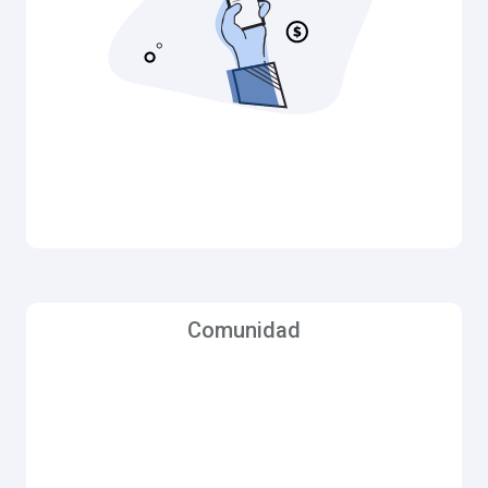
agua) y la evaluación especial según sea
necesario, determinada por la Junta de Director.La
evaluación promedio del propietario de propiedad
(parcela) es de $75.00 mensuales. En 1985, la
Junta Directiva aprobó una evaluación especial
debido a la obra del Condado de San Mateo en Bay
Road y esa tasación fue de $50.00 por propiedad
(parcela).
Comunidad
Comunidad
Realmente somos más que una empresa de
agua; somos el latido del corazón de nuestra
comunidad, brindando salud pública y
Piensa solo en un
protección contra incendios.
día y cuánto dependes del agua para ese día,
cocinar, beber, limpiar tu casa, tu ropa, cepillarte