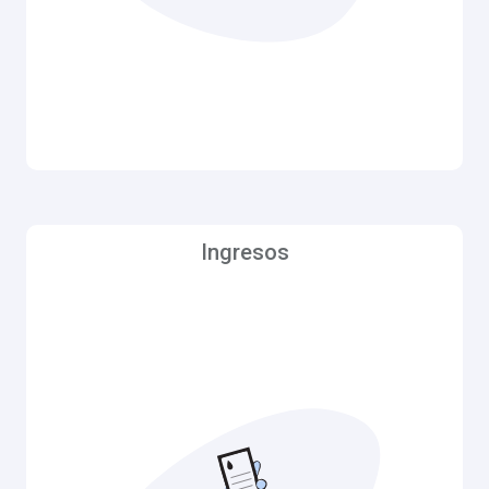
Ingresos
Ingresos
Palo Alto Park Mutual Water Company no es una
utilidad pública y no se encuentra bajo leyes que
PAPMWC sólo
regulen los servicios públicos.
puede vender agua a los miembros que se
encuentren dentro de su área de servicio.
Ninguno de los impuestos predial que los Miembros
pagan al Condado de San Mateo va a dirigir la
Empresa. El origen de todos los ingresos para
mantener, repara y hacer mejoras al sistema
proviene de la evaluación mensual (Factura de