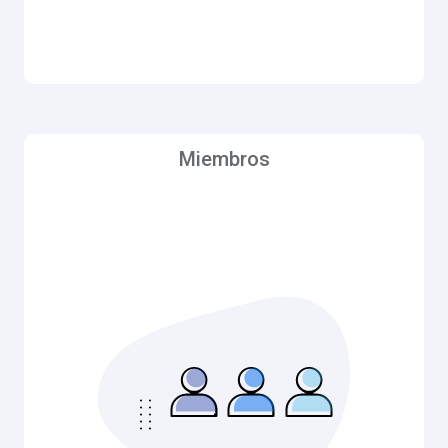
doscientos galones de agua por minuto para
apagar cualquier incendio.
Miembros
Miembros
El tamaño más pequeño de la propiedad (parcela)
en el área de servicio de PAPMWC es 25' X 100' que
equivale a 2500 pies cuadrados. que el interés de
los miembros es “1” interés de miembro
(participación de los miembros) para votar sobre
asuntos de la empresa. En la medida en que un
dueño de propiedad que tenga una parcela más
grande, o que posea más de una parcela, él o ella
tiene proporcionalmente más interés de los
miembros para votar. Los intereses de los
miembros, (acciones de los miembros) carecen de
valor nominal o nominal, y no pagan dividendos,
pero sí dan derecho a los Miembros a votar en
asuntos relacionados con PAPMWC y a formar
parte de su Consejo de Administración.