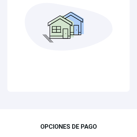
los dientes, bañarte, tu auto, tus plantas,
mascotas, jardinería, juegos acuáticos, natación,
escuelas, hospitales y diversos negocios. Por ello,
nos comprometemos a servirte calidad on tap, no
solo para hoy sino para toda la vida, una buena
Cuente con que Palo Alto Park Mutual
vida.
Water Company esté ahí a la vuelta de su
grifo.
OPCIONES DE PAGO